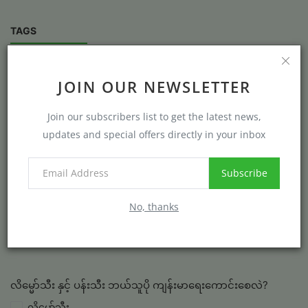
TAGS
JOIN OUR NEWSLETTER
VOTING POLL
Join our subscribers list to get the latest news,
ကျန်စစ်မင်းနှင့် အနော်ရထား ဘယ်သူပို သတ္တိရှိလဲ?
updates and special offers directly in your inbox
အနော်ရထား
Subscribe
ကျန်စစ်မင်း
No, thanks
View Results
Vote
လိမ္မော်သီး နှင့် ပန်းသီး ဘယ်သူပို ကျန်းမာရေးကောင်းစေလဲ?
လိမ္မော်သီး