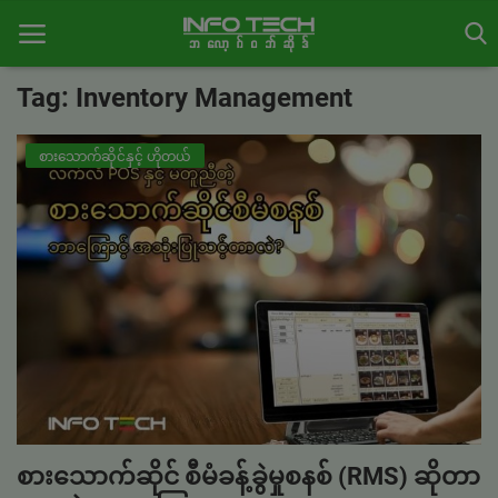
Tag: Inventory Management
ပင်မ
စားသောက်ဆိုင်နှင့် ဟိုတယ်
အိုင်တီနည်းပညာ
စီးပွားရေး
မားကက်တင်း
အော်ပရေးရှင်း
စီမံခန့်ခွဲမှု
အောင်မြင်မှုများ
စားသောက်ဆိုင် စီမံခန့်ခွဲမှုစနစ် (RMS) ဆိုတာ
လေ့လာစရာ