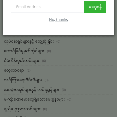
ဘဏ္ဍာရေးစီမံခန့်ခွဲမှု
(0)
မှာယူရန်
စားသောက်ဆိုင်နှင့် ဟိုတယ်
(3)
No, thanks
ဖောက်သည်ဆက်ဆံရေး
(0)
အောင်မြင်မှုများ
(0)
လုပ်ငန်းရှင်များနှင့် တွေ့ဆုံခြင်း
(0)
အောင်မြင်မှုမှတ်တိုင်များ
(0)
စီမံကိန်းမှတ်တမ်းများ
(0)
လေ့လာစရာ
(2)
သင်ကြားရေးဗီဒီယိုများ
(0)
အခမဲ့စာအုပ်များနှင့် လမ်းညွှန်များ
(0)
မကြာခဏမေးလေ့ရှိသောမေးခွန်းများ
(0)
နည်းပညာသတင်းများ
(0)