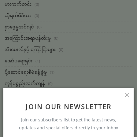
မားကက်တင်း
(0)
ဆိုရှယ်မီဒီယာ
(0)
ရှာဖွေမှုအင်ဂျင်
(0)
အကြောင်းအရာဖန်တီးမှု
(0)
အီးမေးလ်နှင့် ကြော်ငြာများ
(0)
အော်ပရေးရှင်း
(1)
ပို့ဆောင်ရေးစီမံခန့်ခွဲမှု
(1)
ကုန်ပစ္စည်းလက်ကျန်
(0)
ပရောဂျက်စီမံခန့်ခွဲမှု
(0)
JOIN OUR NEWSLETTER
အရည်အသွေးထိန်းချုပ်မှု
(0)
စီမံခန့်ခွဲမှု
(3)
Join our subscribers list to get the latest news,
updates and special offers directly in your inbox
လူသားအရင်းအမြစ်
(0)