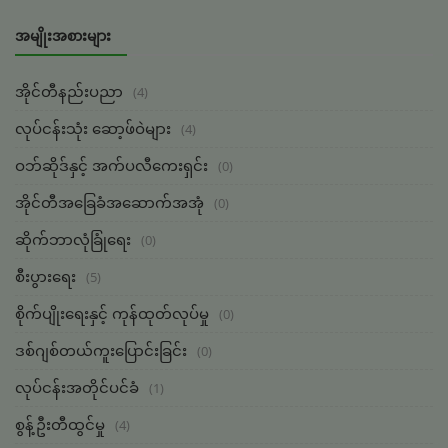
အမျိုးအစားများ
အိုင်တီနည်းပညာ
(4)
လုပ်ငန်းသုံး ဆော့ဖ်ဝဲများ
(4)
ဝဘ်ဆိုဒ်နှင့် အက်ပလီကေးရှင်း
(0)
အိုင်တီအခြေခံအဆောက်အအုံ
(0)
ဆိုက်ဘာလုံခြုံရေး
(0)
စီးပွားရေး
(5)
စိုက်ပျိုးရေးနှင့် ကုန်ထုတ်လုပ်မှု
(0)
ဒစ်ဂျစ်တယ်ကူးပြောင်းခြင်း
(0)
လုပ်ငန်းအတိုင်ပင်ခံ
(1)
စွန့်ဦးတီထွင်မှု
(4)