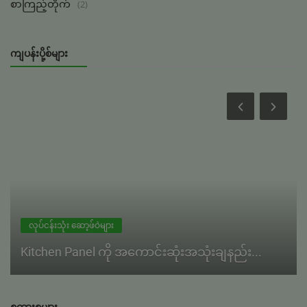
စာကြည့်တိုက်
(2)
ကျပန်းပို့စ်များ
လုပ်ငန်းသုံး ဆော့ဖ်ဝဲများ
Kitchen Panel ကို အကောင်းဆုံးအသုံးချနည်း...