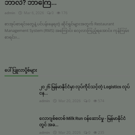
ဘာလဲ? ဘာကြေ...
အကောင့်ဝင်
admin
Mar 6, 2026
0
176
မှတ်ပုံတင်
စာအုပ်စာရင်းတွေနဲ့ ပင်ပန်းနေရတဲ့ ဆိုင်ရှင်များအတွက် Restaurant
Management System (RMS) အကြောင်း လေ့လာကြည့်ရအောင်။ ကုန်ကြမ်း
စာရင်း၊...
Myanmar
ပေါ်ပြူလာပို့စ်များ
၂၀၂၆ မြန်မာနိုင်ငံမှာ လုပ်ကိုင်သင့်တဲ့ Logistics လုပ်
ငန...
admin
Mar 20, 2026
0
574
လောဂျစ်စတစ် Milk Run ဝန်ဆောင်မှု - မြန်မာနိုင်ငံ
တွင် အခ...
admin
Mar 20, 2026
0
235