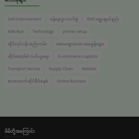
စကားစုများ
Self-Improvement
မန်နေဂျာ လက်စွဲ
RMS ရွေးချယ်နည်း
Milk Run
Technology
printer setup
ဆိုင်လုပ်ငန်း စည်းကမ်း
အမေးများသော မေးခွန်းများ
ဆိုင်ဆော့ဖ်ဝဲ ဝယ်ယူရေး
E-commerce Logistics
Transport Service
Supply Chain
Website
စားသောက်ဆိုင်စီမံစနစ်
Online Business
မိမိတို့အကြောင်း